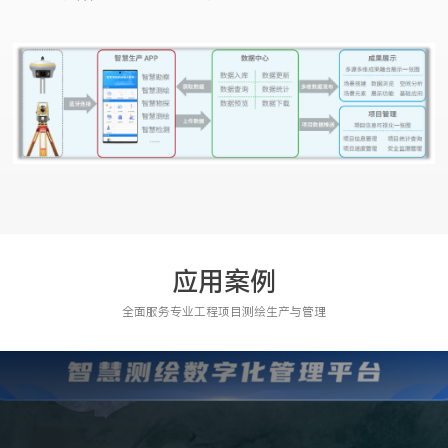
应用案例
全面服务专业工程项目测绘生产与管理