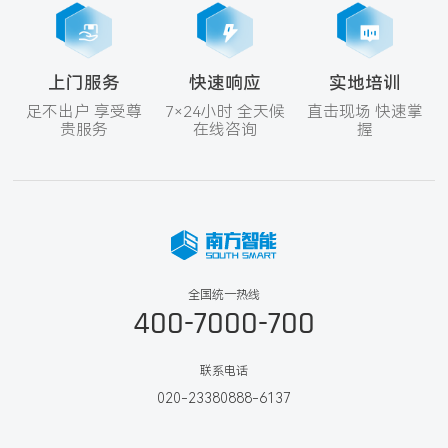
上门服务
快速响应
实地培训
足不出户 享受尊
7×24小时 全天候
直击现场 快速掌
贵服务
在线咨询
握
全国统一热线
400-7000-700
联系电话
020-23380888-6137