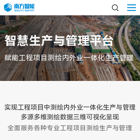
智慧生产与管理平台
赋能工程项目测绘内外业一体化生产管理
实现工程项目中测绘内外业一体化生产与管理
多源多维测绘数据三维可视化呈现
全面服务各种专业工程项目测绘生产与管理