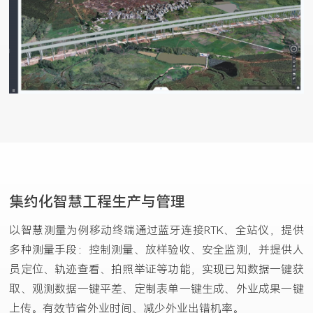
集约化智慧工程生产与管理
以智慧测量为例移动终端通过蓝牙连接RTK、全站仪，提供
多种测量手段：控制测量、放样验收、安全监测，并提供人
员定位、轨迹查看、拍照举证等功能，实现已知数据一键获
取、观测数据一键平差、定制表单一键生成、外业成果一键
上传。有效节省外业时间、减少外业出错机率。