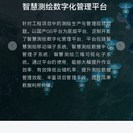
智慧测绘数字化管理平台
针对工程项目中的测绘生产与管理现状问
题。以国产GIS平台为底层平台，定制开发
了智慧测绘数字化管理平台，平台包括智
慧测绘移动端子系统、智慧测绘数据中心
管理子系统、智慧测绘三维可视化子系
统。通过平台的使用，能够大幅提升作业
效率、有效降低出错机率、提升测绘数据
管理效能、丰富项目管理手段、提升成果
数据利用价值。